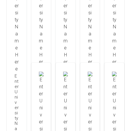
E
E
E
E
E
nt
nt
nt
nt
nt
er
er
er
er
er
U
U
U
U
U
ni
ni
ni
ni
ni
v
v
v
v
v
er
er
er
er
er
si
si
si
si
si
ty
ty
ty
ty
ty
N
N
N
N
N
a
a
a
a
a