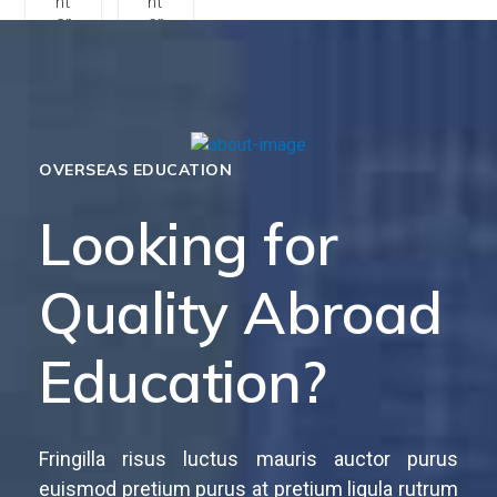
nt
nt
er
er
U
U
ni
ni
v
v
er
er
si
si
ty
ty
N
N
OVERSEAS EDUCATION
a
a
m
m
Looking for
e
e
H
H
er
er
e
e
Quality Abroad
Education?
Fringilla risus luctus mauris auctor purus
euismod pretium purus at pretium ligula rutrum