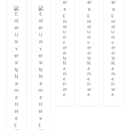
E
nt
E
E
E
er
nt
nt
nt
U
er
er
er
ni
U
U
U
v
ni
ni
ni
er
v
v
v
si
er
er
er
ty
si
si
si
N
ty
ty
ty
a
N
N
N
m
a
a
a
e
m
m
m
H
e
e
e
er
H
H
H
e
er
er
er
e
e
e
E
E