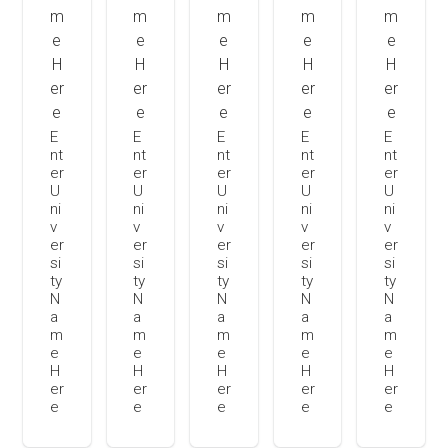
E
E
E
E
E
nt
nt
nt
nt
nt
er
er
er
er
er
U
U
U
U
U
ni
ni
ni
ni
ni
v
v
v
v
v
er
er
er
er
er
si
si
si
si
si
ty
ty
ty
ty
ty
N
N
N
N
N
a
a
a
a
a
m
m
m
m
m
e
e
e
e
e
H
H
H
H
H
er
er
er
er
er
e
e
e
e
e