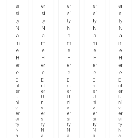
E
E
E
E
E
nt
nt
nt
nt
nt
er
er
er
er
er
U
U
U
U
U
ni
ni
ni
ni
ni
v
v
v
v
v
er
er
er
er
er
si
si
si
si
si
ty
ty
ty
ty
ty
N
N
N
N
N
a
a
a
a
a