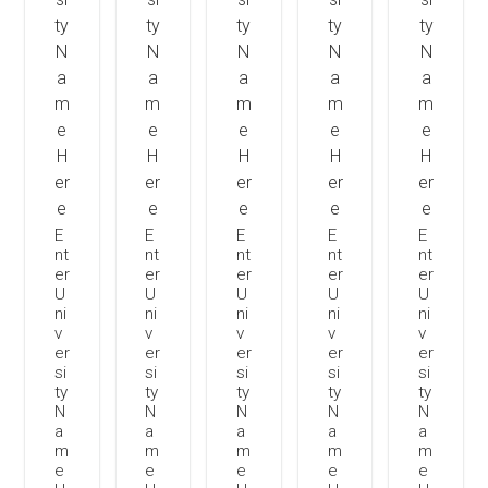
E
E
E
E
E
nt
nt
nt
nt
nt
er
er
er
er
er
U
U
U
U
U
ni
ni
ni
ni
ni
v
v
v
v
v
er
er
er
er
er
si
si
si
si
si
ty
ty
ty
ty
ty
N
N
N
N
N
a
a
a
a
a
m
m
m
m
m
e
e
e
e
e