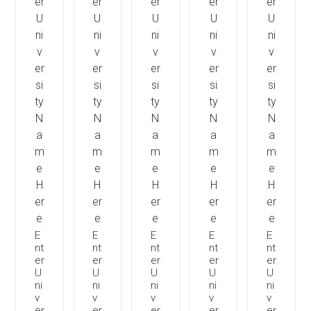
E
E
E
E
E
nt
nt
nt
nt
nt
er
er
er
er
er
U
U
U
U
U
ni
ni
ni
ni
ni
v
v
v
v
v
er
er
er
er
er