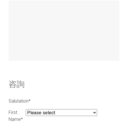
咨詢
Salutation*
First
Name*