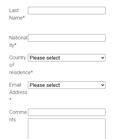
Last
Name*
National
ity*
Country
of
residence*
Email
Address
*
Comme
nts