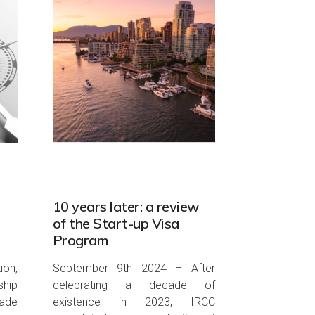
10 years later: a review
of the Start-up Visa
Program
ion,
September 9th 2024 – After
hip
celebrating a decade of
ade
existence in 2023, IRCC