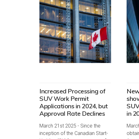
Increased Processing of
New
SUV Work Permit
show
Applications in 2024, but
SUV 
Approval Rate Declines
in 2
March 21st 2025 - Since the
March
inception of the Canadian Start-
obtai