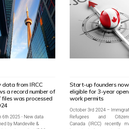
 data from IRCC
Start-up founders now
s a record number of
eligible for 3-year open
files was processed
work permits
024
October 3rd 2024 – Immigrat
 6th 2025 - New data
Refugees and Citizens
ned by Mandeville &
Canada (IRCC) recently m