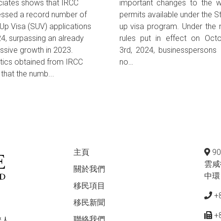
iates shows that IRCC
important changes to the 
ssed a record number of
permits available under the St
-Up Visa (SUV) applications
up visa program. Under the
24, surpassing an already
rules put in effect on Oct
ssive growth in 2023.
3rd, 2024, businesspersons
stics obtained from IRCC
no…
that the numb...
主頁
9
雲咸
關於我們
中環
移民項目
+
移民新聞
+
聯絡我們
辦人