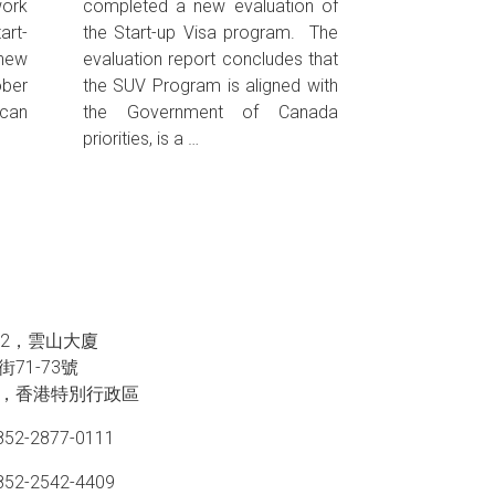
work
completed a new evaluation of
art-
the Start-up Visa program. The
 new
evaluation report concludes that
ober
the SUV Program is aligned with
 can
the Government of Canada
priorities, is a …
02，雲山大廈
街71-73號
，香港特別行政區
852-2877-0111
852-2542-4409