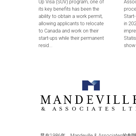
Up Visa (SUV) program, one of
Assoc
its key benefits has been the
proce
ability to obtain a work permit,
Start
allowing applicants to relocate
in 20
to Canada and work on their
impre
start-ups while their permanent
Stati
resid...
show 
早在1986年，Mandeville & Associates的創