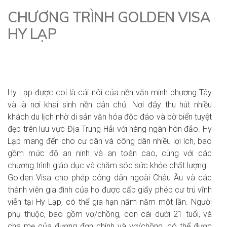
CHƯƠNG TRÌNH GOLDEN VISA
HY LẠP
Hy Lạp được coi là cái nôi của nền văn minh phương Tây
và là nơi khai sinh nền dân chủ. Nơi đây thu hút nhiều
khách du lịch nhờ di sản văn hóa độc đáo và bờ biển tuyệt
đẹp trên lưu vực Địa Trung Hải với hàng ngàn hòn đảo. Hy
Lạp mang đến cho cư dân và công dân nhiều lợi ích, bao
gồm mức độ an ninh và an toàn cao, cùng với các
chương trình giáo dục và chăm sóc sức khỏe chất lượng.
Golden Visa cho phép công dân ngoài Châu Âu và các
thành viên gia đình của họ được cấp giấy phép cư trú vĩnh
viễn tại Hy Lạp, có thể gia hạn năm năm một lần. Người
phụ thuộc, bao gồm vợ/chồng, con cái dưới 21 tuổi, và
cha mẹ của đương đơn chính và vợ/chồng, có thể được