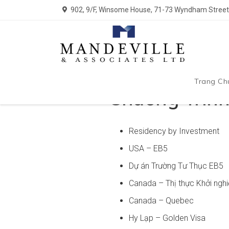
902, 9/F, Winsome House, 71-73 Wyndham Street,
Trang Ch
Chương Trình
Residency by Investment
USA – EB5
Dự án Trường Tư Thục EB5
Canada – Thị thực Khởi ngh
Canada – Quebec
Hy Lạp – Golden Visa