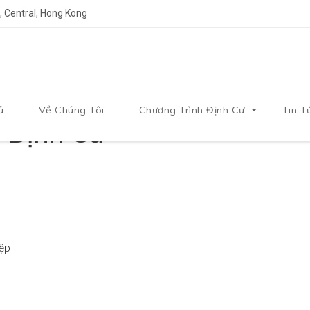
 Central, Hong Kong
ủ
Về Chúng Tôi
Chương Trình Định Cư
Tin T
 Định Cư
iệp